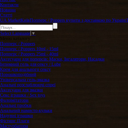
Контакти
Новини
Статті
UA Market
Київ
Попперс / Poppers купити з доставкою по Україні
Select Language
▼
Меню
каталогу
Попперс / Poppers
Попперс / Poppers 10ml - 15ml
Попперс / Poppers 25ml - 40ml
Аксесуари для поперсів: Маски, Інгалятори, Насадки
Інтимний гель для сексу / Lube
Крем для анального сексу
Порошкоподібний
Універсальна гель-змазка
Анальні розслаблюючі спреї
Аксесуари для змазки
Секс іграшки / Sex toys
Фалоімітатори
Анальні пробки
Анальний намисто-кульки
Надувні іграшки
Фістинг Плаги
Мастурбатори