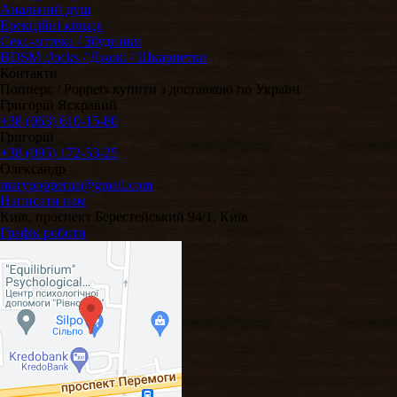
Анальний душ
Ерекційні кільця
Секс-аптека / Збудники
BDSM /Jocks / Джокі / Шкарпетки
Контакти
Попперс / Poppers купити з доставкою по Україні
Григорій Яскравий
+38 (063) 610-15-80
Григорій
+38 (095) 172-53-25
Олександр
marypopperua@gmail.com
Написати нам
Київ, проспект Берестейський 94/1, Київ
Графік роботи