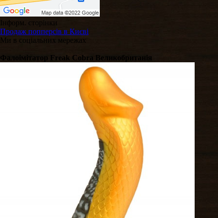
Інформ. сторінки
Продаж попперсів в Києві
Ми в соціальних мережах
Фалоімітатор Freak Cobra Великобританія