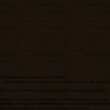
шим унікальним фалоімітатором "Кобра"!
 першого погляду зачаровує своєю оригінальністю. Відчуй нестри
зтягується, сидячи на своїй 8-дюймовій s-подібній ручці. Кобра 
м.
вковистого гладкого полірованого силікону, безпечного для тіла 
оволення. Унікальний дизайн жорсткої гнучкості гарантує непере
рою без рук, даруючи вам повну свободу та контроль.