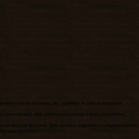
мну силу та насолоду, яку приховує в собі ця загадкова
- це наполовину змія, наполовину півень з чітко вираженою
та не містить фталатів. Цей матеріал вирізняється надзвичайною
вершені відчуття.