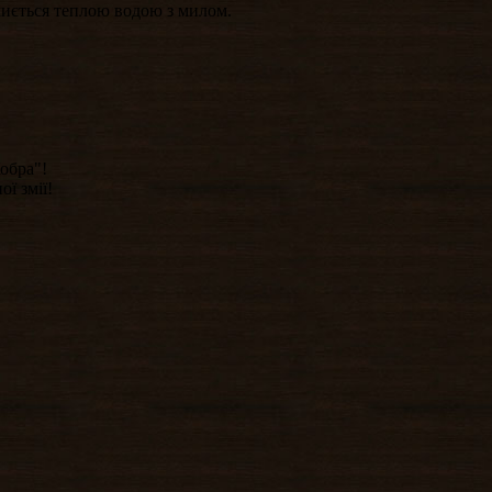
 миється теплою водою з милом.
Кобра"!
ї змії!