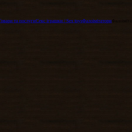
Товари та послуги
Секс іграшки / Sex toys
Фалоімітатори
Фалоіміта