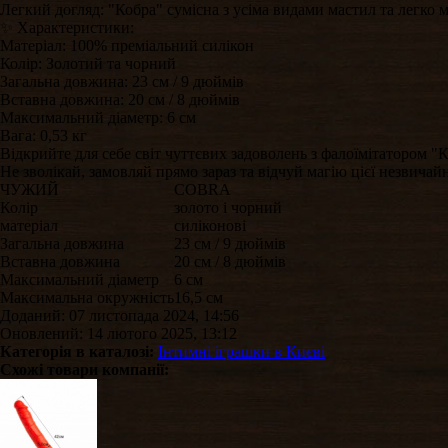
Легкий догляд: "Кобра" сумісна з усіма видами мастил та легко
✨ Характеристики:
Матеріал: 100% преміальний силікон
Колір: Золотий та чорний
Загальна довжина: 23 см / 9 дюймів
Вставна довжина: 20 см / 8 дюймів
Максимальний діаметр: 6 см
Вага: 0,53 кг
Відкрийте для себе світ чуттєвих задоволень з фалоїмітатором "
Не зволікай, замовляй прямо зараз та відчуй магію цієї незвичайно
ЧУЖИЙ
COBRA
Колір
золото і чорний
матеріал
силіконові
Загальна довжина
23 см / 9 дюймів
Вставна довжина
20 см / 8 дюймів
Максимальний діаметр
6 см
Максимальна окружність
16,5 см
Доданий: 07 листопада 2024, 14:56
Оновлений: 14 лютого 2025, 13:12
Категорія в каталозі:
Інтимні іграшки в Києві
Схожі товари компанії: