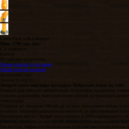
Cobra Fuck with a stranger
Ціна:
1799 грн.
/шт.
Є в наявності
Купити
Не забудьте поділитися
Умови оплати та доставки
Графік роботи компанії
Детальний опис
Залишити відгук
Зачаруй свого партнера поглядом: Кобра вже чекає на тебе!
Відкрий для себе світ незнайомців та чуттєвих задоволень з на
Зустрінь дивовижну змію: Цей незвичайний та химерний дизайн з
спокусниця.
Подорож до насолоди: Нехай ця луската змія плавно ковзає та ро
головою, широким захисним капюшоном та текстурованим тіло
Преміальна якість: "Кобра" виготовлена зі 100% преміального шо
м'якістю, міцністю та гнучкістю, забезпечуючи максимальне зад
Гра без рук: Міцна основа-присоска дозволяє насолоджуватися г