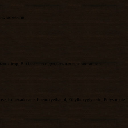
мних моментів!
мних ігор. Він ідеально підходить для використання з
ose, Isohexadecane, Phenoxyethanol, Ethylhexyglycerin, Polysorbate