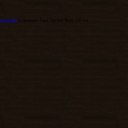
ль-змазка
Лубрикант Faux Sperme Buttr 150 мл