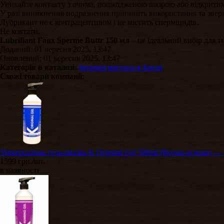
Уникайте контакту з очима, пошкодженою шкірою або відкрити
У разі виникнення подразнення припиніть використання та зверн
Лубрикант не є контрацептивом і не містить сперміцидів.
Не ковтати.
Lubrifiant Faux Sperme Buttr 150 мл
– це ідеальний вибір для т
Доданий: 01 вересня 2025, 13:47
Оновлений: 01 вересня 2025, 13:47
Категорія в каталозі:
Інтимні мастила в Києві
Схожі товари компанії:
Універсальна гель-змазка K Original Gel 500ml (Водна основа) 
1599 грн./шт.
в наявності