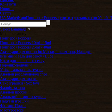
Контакти
Новини
Статті
UA Market
Київ
Попперс / Poppers купити з доставкою по Україні
Select Language
▼
Меню
каталогу
Попперс / Poppers
Попперс / Poppers 10ml - 15ml
Попперс / Poppers 25ml - 40ml
Аксесуари для поперсів: Маски, Інгалятори, Насадки
Інтимний гель для сексу / Lube
Крем для анального сексу
Порошкоподібний
Універсальна гель-змазка
Анальні розслаблюючі спреї
Аксесуари для змазки
Секс іграшки / Sex toys
Фалоімітатори
Анальні пробки
Анальний намисто-кульки
Надувні іграшки
Фістинг Плаги
Мастурбатори