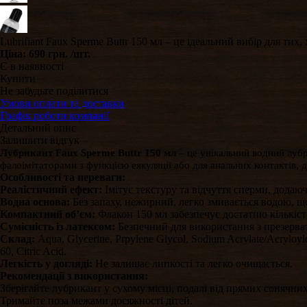
Lubrifiant Faux Sperme Buttr 150 мл – це ідеальний вибір для тих
Ціна:
690 грн.
/шт.
Є в наявності
Купити
Не забудьте поділитися
Умови оплати та доставки
Графік роботи компанії
Детальний опис
Залишити відгук
Лубрикант Faux Sperme Buttr 150 мл
– це унікальний водний лубр
фалоімітаторами з функцією еякуляції або для анальних контактів, 
Особливості та переваги:
Реалістичний ефект:
Імітує текстуру та відчуття сперми, додаю
Водна основа:
Без запаху, нежирний, легко змивається водою, щ
Компактний об’єм:
Флакон 150 мл забезпечує достатню кількість
Сумісність із латексом:
Безпечний для використання з презерва
Склад:
Aqua, Glycerine, Prpylene Glycol, Sodium Acrylate/Acryloyld
60, Citric Acid.
Легкість у догляді:
Не залишає липкості та легко очищається.
Рекомендації з використання:
Зберігайте лубрикант у сухому місці, подалі від прямих сонячни
Тримайте поза межами досяжності дітей.