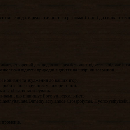
, хто хоче додати реалістичності та різноманітності до своїх інти
икант, створений для додавання реалістичних відчуттів під час інти
дозволяючи відчути природні відчуття на шкірі чи всередині.
чи новизни та збудження до ваших ігор.
о робить його зручним у використанні.
 для кількох застосувань.
тивами, що підвищує його універсальність.
imethyltaurate/Dimethylacrylamide Crosspolymer, Hydroxyethylcellul
х променів.