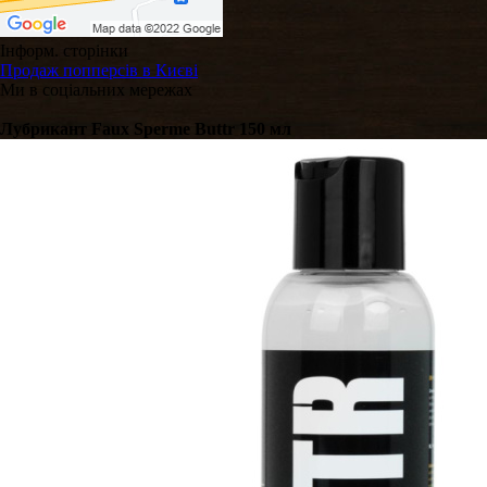
Інформ. сторінки
Продаж попперсів в Києві
Ми в соціальних мережах
Лубрикант Faux Sperme Buttr 150 мл