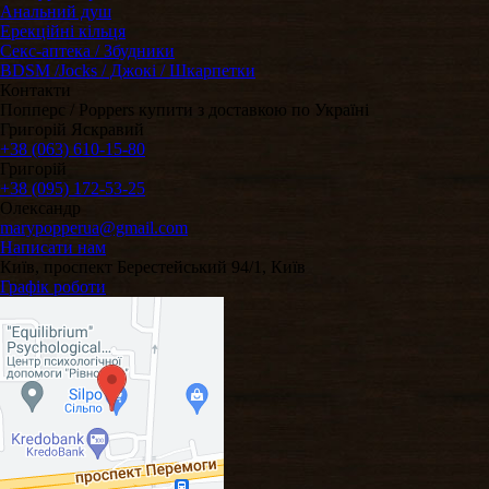
Анальний душ
Ерекційні кільця
Секс-аптека / Збудники
BDSM /Jocks / Джокі / Шкарпетки
Контакти
Попперс / Poppers купити з доставкою по Україні
Григорій Яскравий
+38 (063) 610-15-80
Григорій
+38 (095) 172-53-25
Олександр
marypopperua@gmail.com
Написати нам
Київ, проспект Берестейський 94/1, Київ
Графік роботи