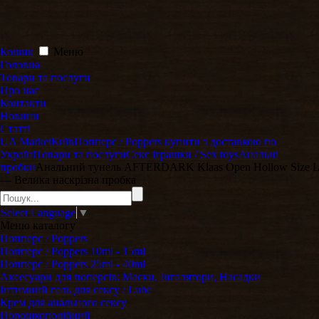
Кошик
Меню
Головна
Товари та послуги
Про нас
Контакти
Новини
Статті
UA Market
Київ
Попперс / Poppers купити з доставкою по
Україні
Товари та послуги
Секс іграшки / Sex toys
Анальні
пробки
Анальний тунель AFTERDARK Klaas Open Hollow Size L
— Велика наскрізна пробка
Select Language
▼
Меню
каталогу
Попперс / Poppers
Попперс / Poppers 10ml - 15ml
Попперс / Poppers 25ml - 40ml
Аксесуари для поперсів: Маски, Інгалятори, Насадки
Інтимний гель для сексу / Lube
Крем для анального сексу
Порошкоподібний