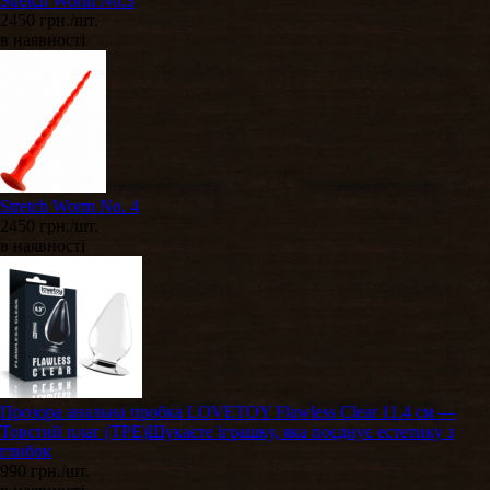
Stretch Worm No.3
2450 грн./шт.
в наявності
Stretch Worm No. 4
2450 грн./шт.
в наявності
Прозора анальна пробка LOVETOY Flawless Clear 11.4 см —
Товстий плаг (TPE)Шукаєте іграшку, яка поєднує естетику з
глибок
990 грн./шт.