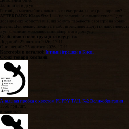
Детальний опис
Залишити відгук
Готові до масштабних викликів та екстремального розширення?
AFTERDARK Klaas Size L
— це великий "анальний тунель" для
досвідчених користувачів, які хочуть перевести свої ігри на новий
рівень. Цей девайс поєднує в собі інтенсивне відчуття наповненості
з унікальними можливостями відкритого доступу.
Особливості конструкції та відчуття:
Доданий: 25 лютого 2026, 17:11
Оновлений: 25 лютого 2026, 17:11
Категорія в каталозі:
Інтимні іграшки в Києві
Схожі товари компанії:
Анальная пробка с хвостом PUPPY TAIL №2 Великобритания
1550 грн./шт.
в наявності