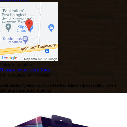
Інформ. сторінки
Продаж попперсів в Києві
Ми в соціальних мережах
Анальний тунель AFTERDARK Klaas Open Hollow Size L —
Велика наскрізна пробка