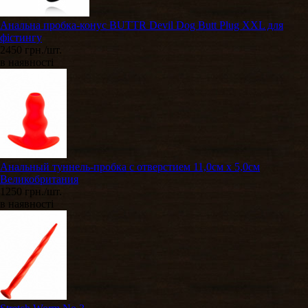
Анальна пробка-конус BUTTR Devil Dog Butt Plug XXL для
фістингу
2450 грн./шт.
в наявності
​Анальный туннель-пробка с отверстием 11,0см х 5,0см
Великобритания
1250 грн./шт.
в наявності