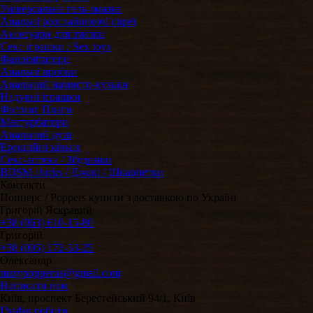
Універсальна гель-змазка
Анальні розслаблюючі спреї
Аксесуари для змазки
Секс іграшки / Sex toys
Фалоімітатори
Анальні пробки
Анальний намисто-кульки
Надувні іграшки
Фістинг Плаги
Мастурбатори
Анальний душ
Ерекційні кільця
Секс-аптека / Збудники
BDSM /Jocks / Джокі / Шкарпетки
Контакти
Попперс / Poppers купити з доставкою по Україні
Григорій Яскравий
+38 (063) 610-15-80
Григорій
+38 (095) 172-53-25
Олександр
marypopperua@gmail.com
Написати нам
Київ, проспект Берестейський 94/1, Київ
Графік роботи