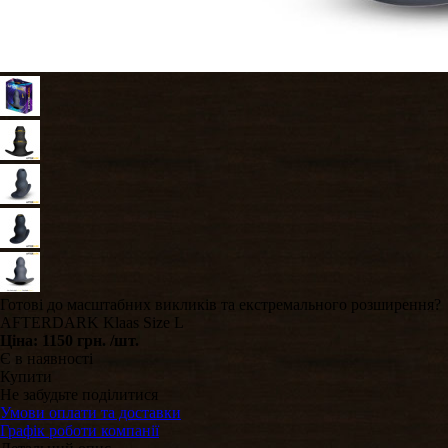
​Готові до масштабних викликів та екстремального розширення?
AFTERDARK Klaas Size L
Ціна:
1150 грн.
/шт.
Є в наявності
Купити
Не забудьте поділитися
Умови оплати та доставки
Графік роботи компанії